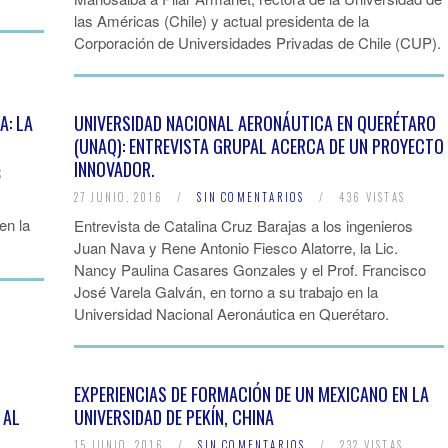
las Américas (Chile) y actual presidenta de la
Corporación de Universidades Privadas de Chile (CUP).
A: LA
UNIVERSIDAD NACIONAL AERONÁUTICA EN QUERÉTARO
(UNAQ): ENTREVISTA GRUPAL ACERCA DE UN PROYECTO
INNOVADOR.
S
27 JUNIO, 2016
/
SIN COMENTARIOS
/
436 VISTAS
en la
Entrevista de Catalina Cruz Barajas a los ingenieros
Juan Nava y Rene Antonio Fiesco Alatorre, la Lic.
Nancy Paulina Casares Gonzales y el Prof. Francisco
José Varela Galván, en torno a su trabajo en la
Universidad Nacional Aeronáutica en Querétaro.
EXPERIENCIAS DE FORMACIÓN DE UN MEXICANO EN LA
 AL
UNIVERSIDAD DE PEKÍN, CHINA
15 JUNIO, 2016
/
SIN COMENTARIOS
/
232 VISTAS