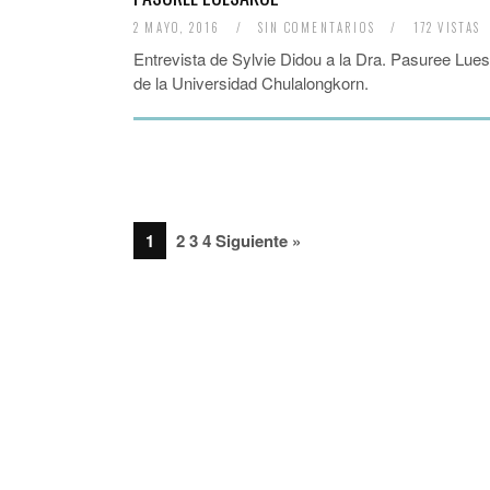
2 MAYO, 2016
/
SIN COMENTARIOS
/
172 VISTAS
Entrevista de Sylvie Didou a la Dra. Pasuree Lue
de la Universidad Chulalongkorn.
1
2 3 4 Siguiente »