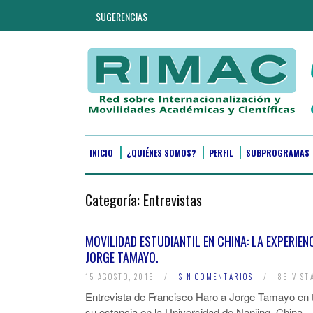
SUGERENCIAS
INICIO
¿QUIÉNES SOMOS?
PERFIL
SUBPROGRAMAS
Categoría:
Entrevistas
MOVILIDAD ESTUDIANTIL EN CHINA: LA EXPERIENC
JORGE TAMAYO.
15 AGOSTO, 2016
/
SIN COMENTARIOS
/
86 VIST
Entrevista de Francisco Haro a Jorge Tamayo en 
su estancia en la Universidad de Nanjing, China.