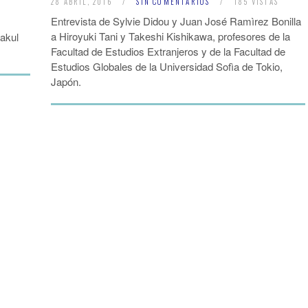
28 ABRIL, 2016
/
SIN COMENTARIOS
/
185 VISTAS
Entrevista de Sylvie Didou y Juan José Ramìrez Bonilla
a Hiroyuki Tani y Takeshi Kishikawa, profesores de la
sakul
Facultad de Estudios Extranjeros y de la Facultad de
Estudios Globales de la Universidad Sofìa de Tokio,
Japón.