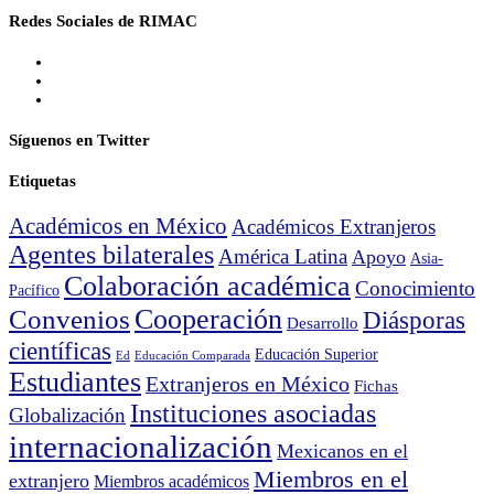
Redes Sociales de RIMAC
Síguenos en Twitter
Etiquetas
Académicos en México
Académicos Extranjeros
Agentes bilaterales
América Latina
Apoyo
Asia-
Colaboración académica
Conocimiento
Pacífico
Cooperación
Convenios
Diásporas
Desarrollo
científicas
Educación Superior
Ed
Educación Comparada
Estudiantes
Extranjeros en México
Fichas
Instituciones asociadas
Globalización
internacionalización
Mexicanos en el
Miembros en el
extranjero
Miembros académicos