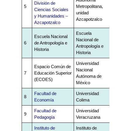
División de
5
Metropolitana,
Ciencias Sociales
unidad
y Humanidades –
Azcapotzalco
Azcapotzalco
Escuela
Escuela Nacional
Nacional de
6
de Antropología e
Antropología e
Historia
Historia
Universidad
Espacio Común de
Nacional
7
Educación Superior
Autónoma de
(ECOES)
México
Facultad de
Universidad
8
Economía
Colima
Facultad de
Universidad
9
Pedagogía
Veracruzana
Instituto de
Instituto de