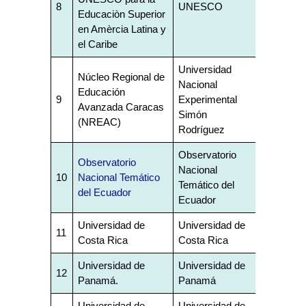
8
UNESCO
Educaciòn Superior
en Amèrcia Latina y
el Caribe
Universidad
Núcleo Regional de
Nacional
Educación
9
Experimental
Avanzada Caracas
Simón
(NREAC)
Rodríguez
Observatorio
Observatorio
Nacional
10
Nacional Temático
Temático del
del Ecuador
Ecuador
Universidad de
Universidad de
11
Costa Rica
Costa Rica
Universidad de
Universidad de
12
Panamá.
Panamá
Universidad de
Universidad de