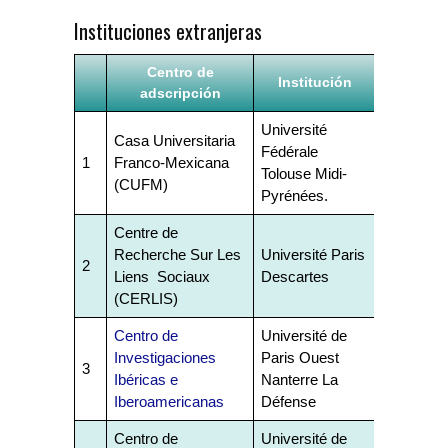
Instituciones extranjeras
Centro de
Institución
adscripción
Université
Casa Universitaria
Fédérale
1
Franco-Mexicana
Tolouse Midi-
(CUFM)
Pyrénées.
Centre de
Recherche Sur Les
Université Paris
2
Liens Sociaux
Descartes
(CERLIS)
Centro de
Université de
Investigaciones
Paris Ouest
3
Ibéricas e
Nanterre La
Iberoamericanas
Défense
Centro de
Université de