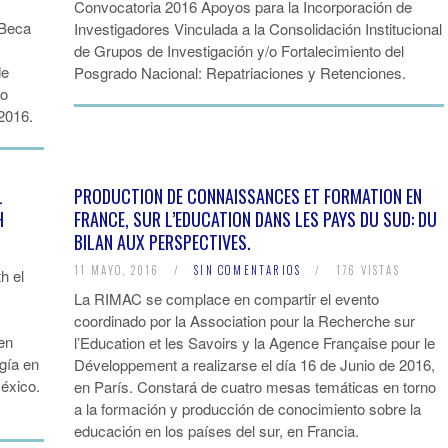
Convocatoria 2016 Apoyos para la Incorporación de
(Beca
Investigadores Vinculada a la Consolidación Institucional
de Grupos de Investigación y/o Fortalecimiento del
de
Posgrado Nacional: Repatriaciones y Retenciones.
co
2016.
L
PRODUCTION DE CONNAISSANCES ET FORMATION EN
H
FRANCE, SUR L’EDUCATION DANS LES PAYS DU SUD: DU
BILAN AUX PERSPECTIVES.
11 MAYO, 2016
/
SIN COMENTARIOS
/
176 VISTAS
h el
La RIMAC se complace en compartir el evento
coordinado por la Association pour la Recherche sur
 en
l’Education et les Savoirs y la Agence Française pour le
ogía en
Développement a realizarse el día 16 de Junio de 2016,
éxico.
en París. Constará de cuatro mesas temáticas en torno
a la formación y producción de conocimiento sobre la
educación en los países del sur, en Francia.