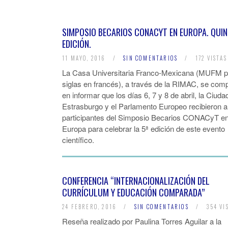
SIMPOSIO BECARIOS CONACYT EN EUROPA. QUI
EDICIÓN.
11 MAYO, 2016
/
SIN COMENTARIOS
/
172 VISTAS
La Casa Universitaria Franco-Mexicana (MUFM p
siglas en francés), a través de la RIMAC, se com
en informar que los días 6, 7 y 8 de abril, la Ciuda
Estrasburgo y el Parlamento Europeo recibieron a
participantes del Simposio Becarios CONACyT e
Europa para celebrar la 5ª edición de este evento
científico.
CONFERENCIA “INTERNACIONALIZACIÓN DEL
CURRÍCULUM Y EDUCACIÓN COMPARADA”
24 FEBRERO, 2016
/
SIN COMENTARIOS
/
354 VI
Reseña realizado por Paulina Torres Aguilar a la