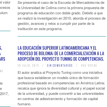
l valor
Se presenta el caso de la Escuela de Mercadotecnia de
rocesos
la Universidad de Colima como la primera propuesta de
ículum
programa de educación con doble grado. Debido a que
se realizó la investigación en 2010, aborda el proceso de
gestión, avances y retos a cumplir por parte de la
institución en este programa.
S,
LA EDUCACIÓN SUPERIOR LATINOAMERICANA Y EL
A
PROCESO DE BOLONIA: DE LA COMERCIALIZACIÓN A LA
ARS
ADOPCIÓN DEL PROYECTO TUNING DE COMPETENCIAS.
29 JULIO, 2015
/
SIN COMENTARIOS
/
466 VISTAS
AS
El autor analiza al Proyecto Tuning como una iniciativa
que busca establecer un modelo único de formación
profesional basado en competencias en América Latina;
te
recalca que ignora la diversidad cultural y el papel social
ue
de la universidad, y puede convertir a las universidades
 2017,
en centros de adiestramiento y formación de capital
humano.