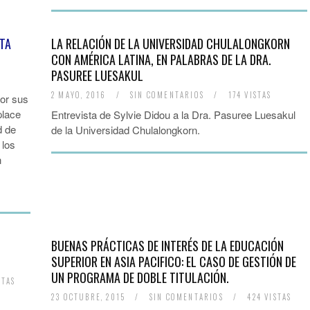
NTA
LA RELACIÓN DE LA UNIVERSIDAD CHULALONGKORN
CON AMÉRICA LATINA, EN PALABRAS DE LA DRA.
PASUREE LUESAKUL
2 MAYO, 2016
/
SIN COMENTARIOS
/
174 VISTAS
or sus
place
Entrevista de Sylvie Didou a la Dra. Pasuree Luesakul
d de
de la Universidad Chulalongkorn.
 los
n
BUENAS PRÁCTICAS DE INTERÉS DE LA EDUCACIÓN
SUPERIOR EN ASIA PACIFICO: EL CASO DE GESTIÓN DE
UN PROGRAMA DE DOBLE TITULACIÓN.
STAS
23 OCTUBRE, 2015
/
SIN COMENTARIOS
/
424 VISTAS