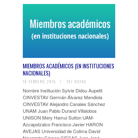
MIEMBROS ACADÉMICOS (EN INSTITUCIONES
NACIONALES)
16 FEBRERO, 2015
/
767 VISTAS
Nombre Institución Sylvie Didou Aupetit
CINVESTAV Germán Álvarez Mendiola
CINVESTAV Alejandro Canales Sánchez
UNAM Juan Pablo Durand Villalobos
UNISON Mery Hamui Sutton UAM-
Azcapotzalco Francisco Javier HARON
AVEJAS Universidad de Colima David
Navarrete Gómez CIESAS Juan José