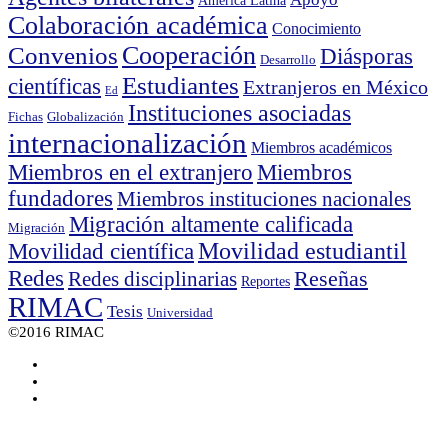
América Latina
Colaboración académica
Conocimiento
Cooperación
Convenios
Diásporas
Desarrollo
Estudiantes
científicas
Extranjeros en México
Ed
Instituciones asociadas
Fichas
Globalización
internacionalización
Miembros académicos
Miembros en el extranjero
Miembros
fundadores
Miembros instituciones nacionales
Migración altamente calificada
Migración
Movilidad científica
Movilidad estudiantil
Redes
Reseñas
Redes disciplinarias
Reportes
RIMAC
Tesis
Universidad
©2016 RIMAC