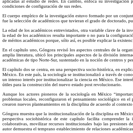
aplicadas al estudio de redes. En cambio, enfoca su investigación 
condiciones de configuración de sus redes.
El cuerpo empírico de la investigación estuvo formado por un conjunto
fue la selección de académicos que tuvieran el grado de doctorado, pue
La edad de los académicos entrevistados, otra variable clave de la inves
la edad de los académicos resulta importante o no para la configuraci
de méritos académicos porque, sólo así, es posible explicar la existe
En el capítulo uno, Góngora revisó los aspectos centrales de la organ
amplia literatura, ubicó los principales aspectos de la división inter
académicas de tipo Norte-Sur, sustentado en la noción de centros y peri
El capítulo dos se centra, en una perspectiva socio-histórica, en expl
México. En este país, la sociología se institucionalizó a través de cono
un intenso interés por institucionalizar la ciencia en México. Ese in
útiles para la construcción del nuevo estado post revolucionario.
Aunque los actores pioneros de la sociología en México “importaron
problemas locales, reconfiguraron el pensamiento sociológico en el 
crearon nuevos planteamientos en la disciplina de acuerdo al contexto 
Góngora muestra que la institucionalización de la disciplina en Méxic
perspectiva sociohistórica de este capítulo facilita comprender l
colaborativas, movilizar recursos institucionales bajo las presiones d
autor demuestra el temprano establecimiento de relaciones académicas