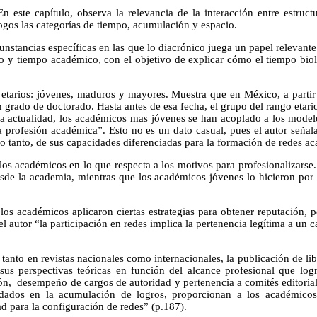
n este capítulo, observa la relevancia de la interacción entre estruc
ogos las categorías de tiempo, acumulación y espacio.
ircunstancias específicas en las que lo diacrónico juega un papel relevan
o y tiempo académico, con el objetivo de explicar cómo el tiempo bioló
 etarios: jóvenes, maduros y mayores. Muestra que en México, a partir
un grado de doctorado. Hasta antes de esa fecha, el grupo del rango eta
la actualidad, los académicos mas jóvenes se han acoplado a los modelo
a profesión académica”. Esto no es un dato casual, pues el autor señal
lo tanto, de sus capacidades diferenciadas para la formación de redes a
e los académicos en lo que respecta a los motivos para profesionalizars
 desde la academia, mientras que los académicos jóvenes lo hicieron por
 los académicos aplicaron ciertas estrategias para obtener reputació
 autor “la participación en redes implica la pertenencia legítima a un 
nto en revistas nacionales como internacionales, la publicación de libros
us perspectivas teóricas en función del alcance profesional que log
n, desempeño de cargos de autoridad y pertenencia a comités editoriale
dados en la acumulación de logros, proporcionan a los académicos v
ad para la configuración de redes” (p.187).