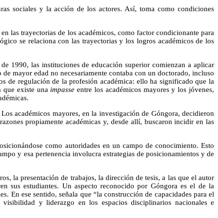
turas sociales y la acción de los actores. Así, toma como condiciones
te en las trayectorias de los académicos, como factor condicionante para
gico se relaciona con las trayectorias y los logros académicos de los
 de 1990, las instituciones de educación superior comienzan a aplicar
rio de mayor edad no necesariamente contaba con un doctorado, incluso
s de regulación de la profesión académica: ello ha significado que la
a que existe una
impasse
entre los académicos mayores y los jóvenes,
cadémicas.
e. Los académicos mayores, en la investigación de Góngora, decidieron
 razones propiamente académicas y, desde allí, buscaron incidir en las
n, posicionándose como autoridades en un campo de conocimiento. Esto
campo y esa pertenencia involucra estrategias de posicionamientos y de
, la presentación de trabajos, la dirección de tesis, a las que el autor
ren sus estudiantes. Un aspecto reconocido por Góngora es el de la
s. En ese sentido, señala que “la construcción de capacidades para el
isibilidad y liderazgo en los espacios disciplinarios nacionales e