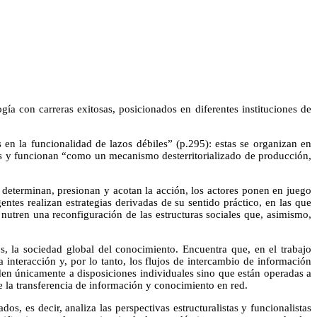
ía con carreras exitosas, posicionados en diferentes instituciones de
s en la funcionalidad de lazos débiles” (p.295): estas se organizan en
nes y funcionan “como un mecanismo desterritorializado de producción,
ras determinan, presionan y acotan la acción, los actores ponen en juego
ntes realizan estrategias derivadas de su sentido práctico, en las que
s nutren una reconfiguración de las estructuras sociales que, asimismo,
 la sociedad global del conocimiento. Encuentra que, en el trabajo
interacción y, por lo tanto, los flujos de intercambio de información
den únicamente a disposiciones individuales sino que están operadas a
d de la transferencia de información y conocimiento en red.
os, es decir, analiza las perspectivas estructuralistas y funcionalistas