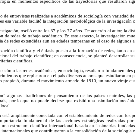
propia en momentos específicos de las trayectorias que resultaron sig
 de entrevistas realizadas a académicos de sociología con variedad de e
s esa variable facilitó la integración metodológica de la investigación
tigación, osciló entre los 37 y los 77 años. De acuerdo al autor, la dist
ón de redes de trabajo académico. En este aspecto, la investigación mu
ncia de redes extendidas aun en edades tempranas en el caso de algunos 
ización científica y el énfasis puesto a la formación de redes, tanto e
nacional del trabajo científico; en consecuencia, se planteó desarrollar 
ferias científicas.
icar cómo las redes académicas, en sociología, resultaron fundamentales p
cimientos que replicaron en el país diversos actores que estudiaron en pa
terés propició, durante el movimiento armado de 1910, un nuevo viraje 
” algunas tradiciones de pensamiento de los países centrales, las p
país, por lo que no puede decirse que existió una asimilación mecánica
local.
o está ampliamente conectada con el establecimiento de redes con los pol
a importancia fundamental de las acciones estratégicas realizadas po
e una estructura científica internacional basada en “asimetrías fundada
 internacionales que contribuyeron a la consolidación de la sociología 