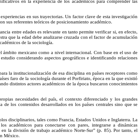
nificativos en la experiencia de los académicos para comprender las
xperiencias en sus trayectorias. Un factor clave de esta investigación
 con sus referentes teóricos de posicionamiento académico.
ancia entre edades es relevante en tanto permite verificar si, en efecto,
estra que la edad debe analizarse cruzada con el factor de acumulación
académicos de la sociología.
n el ámbito mexicano como a nivel internacional. Con base en el uso de
su estudio considerando aspectos geográficos e identificando relaciones
ara la institucionalización de esa disciplina en países receptores como
íses faro de la sociología durante el Porfiriato, época en la que existió
cuando distintos actores académicos de la época buscaron conocimientos
ropias necesidades del país, el contexto diferenciado y los grandes
 de los contenidos desarrollados en los países centrales sino que se
os disciplinarios, tales como Francia, Estados Unidos e Inglaterra. La
r los académicos para conectarse con pares, integrarse a dinámicas
s en la división de trabajo académico Norte-Sur” (p. 85). Por tanto, el
en México.