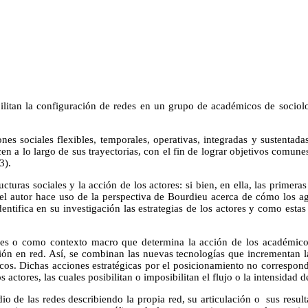
litan la configuración de redes en un grupo de académicos de sociolog
es sociales flexibles, temporales, operativas, integradas y sustentada
cen a lo largo de sus trayectorias, con el fin de lograr objetivos comu
3).
ructuras sociales y la acción de los actores: si bien, en ella, las prime
, el autor hace uso de la perspectiva de Bourdieu acerca de cómo los age
dentifica en su investigación las estrategias de los actores y como esta
des o como contexto macro que determina la acción de los académicos,
ión en red. Así, se combinan las nuevas tecnologías que incrementan la 
cos. Dichas acciones estratégicas por el posicionamiento no correspon
os actores, las cuales posibilitan o imposibilitan el flujo o la intensida
o de las redes describiendo la propia red, su articulación o sus resultad