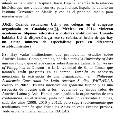
interés se ha vuelto a desplazar hacia España, además de la relación
histórica que nos vincula con ese país. Incluso, España ha abierto un
Instituto Cervantes en Manila y ese es el principal medio para
enseñar español.
JJRB:
Cuando estuvieron Ud. y sus colegas en el congreso
organizado en Guadalajara
[3]
, México, en 2014, vinieron
académicos filipinos adscritos a distintas instituciones. Cuando
hablaba Ud. de dispersión, ¿a eso se refería, al hecho de que hay
un cierto número de especialistas pero en diferentes
establecimientos?
FS:
Hay varias instituciones que promocionan estudios sobre
América Latina. Como ejemplos, podría citarles la
University of Asia
and the Pacific
que ofrece cursos sobre América Latina, la
University
of Philippines
at Quezon o la Universidad de Santo Tomas que
también están presentes en el campo. También es necesario
mencionar la existencia de una organización, el
Philippine
Academcia Consortium for Latin America Studies (PACLAS)
[4]
,
creado en 2002. Es una iniciativa del gobierno filipino y es una
respuesta de nuestro país a los gobiernos de ambos lados de
América Latina y Asia. Hemos participado a la organización de tres
conferencias, en el Ateneo, junto con otras universidades filipinas,
cada dos años (2008, 2010 y 2012), pero sugerí recientemente que
tendríamos también que editar las Actas de esos eventos previos.
Todo eso en el marco amplio de PACLAS.