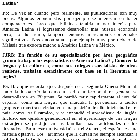
Latina?
FS:
De vez en cuando pero realmente, las publicaciones son muy
pocas. Algunos economistas por ejemplo se interesan en hacer
comparaciones. Creo que Filipinas tendría mayor interés para
América Latina si lográsemos desarrollar más nuestra economía
pero, por lo pronto, tampoco tenemos intercambios comerciales
significativos. Nos encontramos por ejemplo muy por debajo de
Malasia que exporta mucho a América Latina y a México.
JJRB: En función de su especialización por área geográfica
¿cómo trabajan los especialistas de América Latina? ¿Conocen la
lengua y la cultura o, como sus colegas especialistas de otras
regiones, trabajan esencialmente con base en la literatura en
inglés?
FS:
Hay que recordar que, después de la Segunda Guerra Mundial,
tanto la hispanofobia como un odio anti-colonial en general se
desarrollaron en Filipinas. Se perdió muy rápidamente el uso del
español, como una lengua que marcaba la pertenencia a ciertos
grupos en nuestra sociedad con una posición de elite intelectual en el
país, como los ilustrados, y se expandió el aprendizaje del inglés.
Incluso, ese quiebre generacional en el aprendizaje de una lengua
extranjera se produjo en las familias más tradicionales de los
ilustrados. En nuestra universidad, en el Ateneo, el español es una
materia optativa. Los alumnos que la cursan no siempre alcanzan a
hablar bien la lengua pero su elección denota simpatía. Sin embargo,