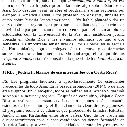
da más bien un programa del tipo
International Studies
y, en ese
marco, el Ateneo impulsa prioritariamente algo sobre Estudios de
Asia. Sólo después, verá si abre el programa a otras regiones, por
ejemplo a América Latina. Otro profesor, no obstante, imparte un
curso sobre historia latino-americana. Yo había planeado dar un
curso sobre la región para preparar a estudiantes en situación de
movilidad porque tenemos un convenio para el intercambio de
estudiantes con la Universidad de la Paz, una institución jesuita
ubicada en Costa Rica y les enviamos alumnos por uno o dos
semestres. Es importante sensibilizarlos. Por su parte, en la escuela
de Humanidades, algunos colegas dan un curso y conferencias
sobre literatura latino-americana. Sin embargo, el campo de los
Hispanic Studies
está más consolidado que el de los
Latin American
Studies
.
JJRB: ¿Podría hablarnos de ese intercambio con Costa Rica?
FS:
Ese programa involucra a aproximadamente 30 estudiantes
procedentes de todo Asia. En la pasada promoción (2014), 5 de ellos
eran filipinos. En Junio-julio, todos se reúnen en el Ateneo y después
se van a un
summer program
. Después de concluirlo, viajan a Costa
Rica a realizar sus estancias. Los participantes están cursando
estudios de licenciatura y el financiamiento viene de los japoneses.
El programa reúne a estudiantes que proceden de la India, Pakistán,
Japón, China, Kirguistán entre otros países. Uno de los problemas
que confrontamos es que esos estudiantes no tienen formación en
América Latina y, a veces, sus capacidades de entender y expresarse