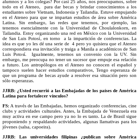
alumnos y a los colegas? Por casi 25 años, nos preocupamos, sobre
todo en el Ateneo, para dar becas y brindar conocimientos a los
estudiantes sobre Vietnam, Indonesia y Tailandia. Estuve empujando
en el Ateneo para que se impartan estudios de área sobre América
Latina. Sin embargo, las redes que tenemos, por ejemplo, las
tenemos esencialmente con la Universidad de Choulalonkorn, en
Tailandia. Estoy organizando una red en México con la Universidad
de San Luis Potosí, en torno a la impartición de conferencias. La
idea es que yo les dé una serie de 4 pero yo quisiera que el Ateneo
correspondiera esa invitación y traiga a Manila a académicos de San
Luis Potosí. Igualmente, tenemos un convenio con la UV. Sin
embargo, me preocupa no tener un sucesor que empuje esa relación
a futuro. Los antropólogos en el Ateneo no conocen el español y
tampoco suelen hacer estudios comparativos, Tengo esperanza de
que un programa de becas ayude a resolver esa situación pero son
sólo esperanzas.
JJRB: ¿Usted recurrió a las Embajadas de los países de América
Latina para fortalecer vínculos?
FS:
A través de las Embajadas, hemos organizado conferencias, cine
clubs y actividades culturales. Antes, la Embajada de Venezuela era
muy activa en ese campo pero ya no lo es tanto. La de Brasil sigue
proponiendo y respaldando actividades, algunas llamativas para los
jóvenes (salsa, capoeira).
JJRB: Las universidades filipinas ¿publican sobre América