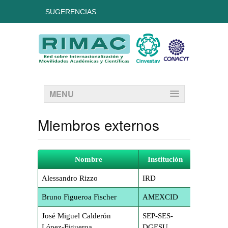
SUGERENCIAS
MENU
Miembros externos
Nombre
Institución
Alessandro Rizzo
IRD
Bruno Figueroa Fischer
AMEXCID
José Miguel Calderón
SEP-SES-
López-Figueroa
DGESU