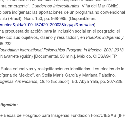
tema emergente”,
Cuadernos Interculturales
, Viña del Mar (Chile).
 para indígenas: las aportaciones de un programa no convencional
aulo (Brasil). Núm. 150, pp. 968-985. (Disponible en:
i_issuetoc&pid=0100-157420130003&lng=pt&nrm=iso
)
 propuesta de acción para la inclusión social en el posgrado: el
xico: sus objetivos, diseño y resultados”, en
Pueblos indígenas y
05-232.
Foundation International Fellowships Program in Mexico, 2001-2013
 Navarrete (guión) [Documental, 38 min.]. México, CIESAS-IFP
utas educativas y resignificaciones identitarias. Los efectos de la
dígena de México”, en Stella Maris García y Mariana Paladino,
ndígenas Americanos,
Quito (Ecuador), Ed. Abya Yala, pp. 207-228.
tigación:
 de Becas de Posgrado para Insígenas Fundación Ford/CIESAS (IFP