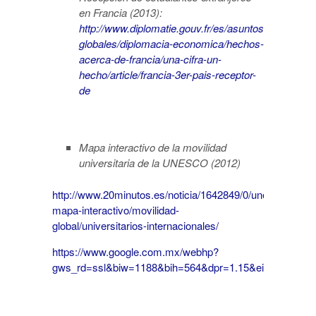
en Francia (2013):
http://www.diplomatie.gouv.fr/es/asuntos-
globales/diplomacia-economica/hechos-
acerca-de-francia/una-cifra-un-
hecho/article/francia-3er-pais-receptor-
de
Mapa interactivo de la movilidad
universitaria de la UNESCO (2012)
http://www.20minutos.es/noticia/1642849/0/unesco-
mapa-interactivo/movilidad-
global/universitarios-internacionales/
https://www.google.com.mx/webhp?
gws_rd=ssl&biw=1188&bih=564&dpr=1.15&ei=tx_7V