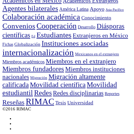
Académicos en México
Académicos Extranjeros
Agentes bilaterales
Apoyo
América Latina
Asia-Pacífico
Colaboración académica
Conocimiento
Cooperación
Convenios
Diásporas
Desarrollo
Estudiantes
científicas
Extranjeros en México
Ed
Instituciones asociadas
Globalización
Fichas
internacionalización
Mexicanos en el extranjero
Miembros en el extranjero
Miembros académicos
Miembros fundadores
Miembros instituciones
Migración altamente
nacionales
Migración
Movilidad científica
Movilidad
calificada
estudiantil
Redes
Redes disciplinarias
Reportes
RIMAC
Reseñas
Tesis
Universidad
©2016 RIMAC