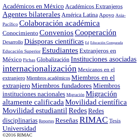
Académicos en México
Académicos Extranjeros
Agentes bilaterales
América Latina
Apoyo
Asia-
Colaboración académica
Pacífico
Cooperación
Convenios
Conocimiento
Diásporas científicas
Desarrollo
Ed
Educación Comparada
Estudiantes
Extranjeros en
Educación Superior
Instituciones asociadas
México
Globalización
Fichas
internacionalización
Mexicanos en el
Miembros en el
extranjero
Miembros académicos
extranjero
Miembros fundadores
Miembros
Migración
instituciones nacionales
Migración
altamente calificada
Movilidad científica
Movilidad estudiantil
Redes
Redes
RIMAC
Reseñas
disciplinarias
Tesis
Reportes
Universidad
©2016 RIMAC