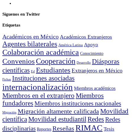
Síguenos en Twitter
Etiquetas
Académicos en México
Académicos Extranjeros
Agentes bilaterales
Apoyo
América Latina
Colaboración académica
Conocimiento
Cooperación
Convenios
Diásporas
Desarrollo
Estudiantes
científicas
Extranjeros en México
Ed
Instituciones asociadas
Fichas
internacionalización
Miembros académicos
Miembros en el extranjero
Miembros
fundadores
Miembros instituciones nacionales
Movilidad
Migración altamente calificada
Migración
científica
Movilidad estudiantil
Redes
Redes
RIMAC
Reseñas
disciplinarias
Tesis
Reportes