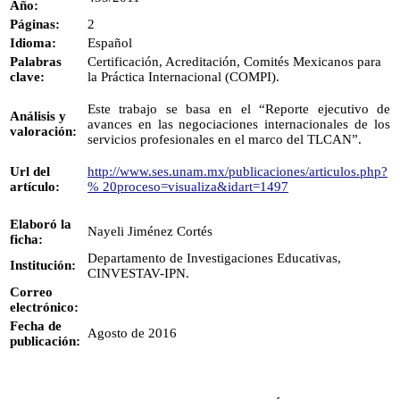
Año:
Páginas:
2
Idioma:
Español
Palabras
Certificación, Acreditación, Comités Mexicanos para
clave:
la Práctica Internacional (COMPI).
Este trabajo se basa en el “Reporte ejecutivo de
Análisis y
avances en las negociaciones internacionales de los
valoración:
servicios profesionales en el marco del TLCAN”.
Url del
http://www.ses.unam.mx/publicaciones/articulos.php?
artículo:
% 20proceso=visualiza&idart=1497
Elaboró la
Nayeli Jiménez Cortés
ficha:
Departamento de Investigaciones Educativas,
Institución:
CINVESTAV-IPN.
Correo
electrónico:
Fecha de
Agosto de 2016
publicación: