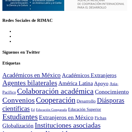
Redes Sociales de RIMAC
Síguenos en Twitter
Etiquetas
Académicos en México
Académicos Extranjeros
Agentes bilaterales
América Latina
Apoyo
Asia-
Colaboración académica
Conocimiento
Pacífico
Cooperación
Convenios
Diásporas
Desarrollo
científicas
Educación Superior
Ed
Educación Comparada
Estudiantes
Extranjeros en México
Fichas
Instituciones asociadas
Globalización