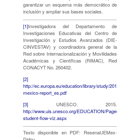
garantizar un esquema más democrático de
inclusión y ampliar sus bases sociales.
[1]
Investigadora del Departamento de
Investigaciones Educativas del Centro de
Investigación y Estudios Avanzados (DIE-
CINVESTAV) y coordinadora general de la
Red sobre Internacionalización y Movilidades
Académicas y Científicas (RIMAC), Red
CONACYT No. 260402.
[2]
http://ec.europa.eu/education/library/study/2012/eu-
mexico-report_es.pdf
[3]
UNESCO. 2015.
http
://
www.uis.unesco.org/EDUCATION/Pages/internation
student-flow-viz.aspx
Texto disponible en PDF: ResenaUEMex-
Didou