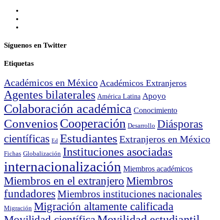
Síguenos en Twitter
Etiquetas
Académicos en México
Académicos Extranjeros
Agentes bilaterales
Apoyo
América Latina
Colaboración académica
Conocimiento
Cooperación
Convenios
Diásporas
Desarrollo
Estudiantes
científicas
Extranjeros en México
Ed
Instituciones asociadas
Fichas
Globalización
internacionalización
Miembros académicos
Miembros en el extranjero
Miembros
fundadores
Miembros instituciones nacionales
Migración altamente calificada
Migración
Movilidad científica
Movilidad estudiantil