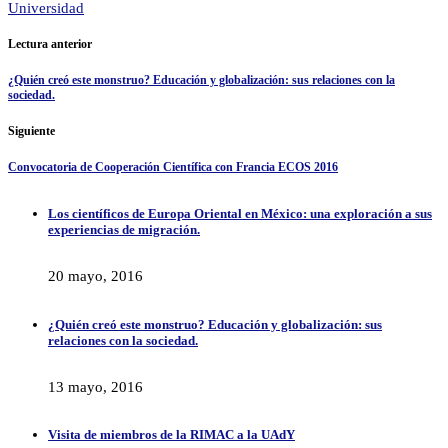
Universidad
Lectura anterior
¿Quién creó este monstruo? Educación y globalización: sus relaciones con la
sociedad.
Siguiente
Convocatoria de Cooperación Científica con Francia ECOS 2016
Los científicos de Europa Oriental en México: una exploración a sus
experiencias de migración.
20 mayo, 2016
¿Quién creó este monstruo? Educación y globalización: sus
relaciones con la sociedad.
13 mayo, 2016
Visita de miembros de la RIMAC a la UAdY