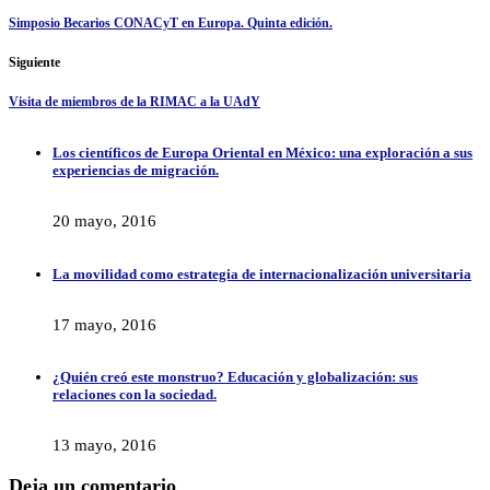
Simposio Becarios CONACyT en Europa. Quinta edición.
Siguiente
Visita de miembros de la RIMAC a la UAdY
Los científicos de Europa Oriental en México: una exploración a sus
experiencias de migración.
20 mayo, 2016
La movilidad como estrategia de internacionalización universitaria
17 mayo, 2016
¿Quién creó este monstruo? Educación y globalización: sus
relaciones con la sociedad.
13 mayo, 2016
Deja un comentario