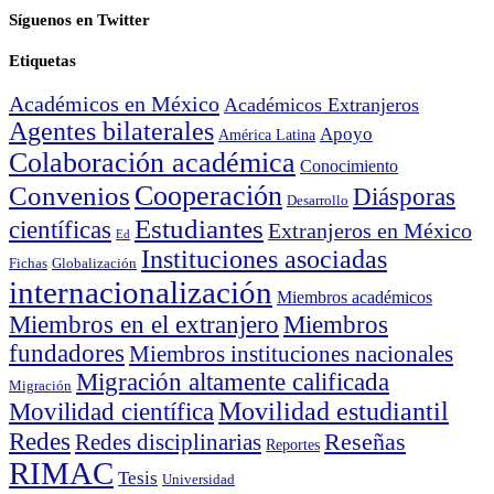
Síguenos en Twitter
Etiquetas
Académicos en México
Académicos Extranjeros
Agentes bilaterales
Apoyo
América Latina
Colaboración académica
Conocimiento
Cooperación
Convenios
Diásporas
Desarrollo
Estudiantes
científicas
Extranjeros en México
Ed
Instituciones asociadas
Fichas
Globalización
internacionalización
Miembros académicos
Miembros en el extranjero
Miembros
fundadores
Miembros instituciones nacionales
Migración altamente calificada
Migración
Movilidad científica
Movilidad estudiantil
Redes
Reseñas
Redes disciplinarias
Reportes
RIMAC
Tesis
Universidad